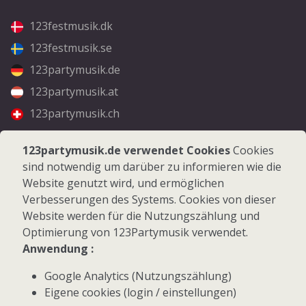
123festmusik.dk
123festmusik.se
123partymusik.de
123partymusik.at
123partymusik.ch
Folgen Sie uns
123partymusik.de verwendet Cookies
Cookies
sind notwendig um darüber zu informieren wie die
Facebook
Website genutzt wird, und ermöglichen
Instagram
Verbesserungen des Systems. Cookies von dieser
Website werden für die Nutzungszählung und
Optimierung von 123Partymusik verwendet.
Anwendung :
Google Analytics (Nutzungszählung)
© 2026 123Partymusik.de - Alle Rechte vorbehalten
Eigene cookies (login / einstellungen)