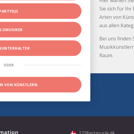
Hier wählen Sie
Sie sich für Ih
PARTYDJS
Arten von Küns
aus allen Kate
LOMUSIKER
Bei uns finden 
Musikkünstlern
INUNTERHALTER
Raum.
ODER
EN VON KÜNSTLERN
rmation
123festmusik.dk