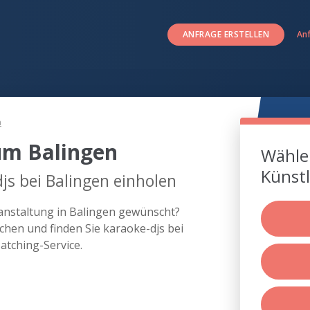
ANFRAGE ERSTELLEN
An
n
um Balingen
Wählen
Künstl
js bei Balingen einholen
ranstaltung in Balingen gewünscht?
hen und finden Sie karaoke-djs bei
tching-Service.