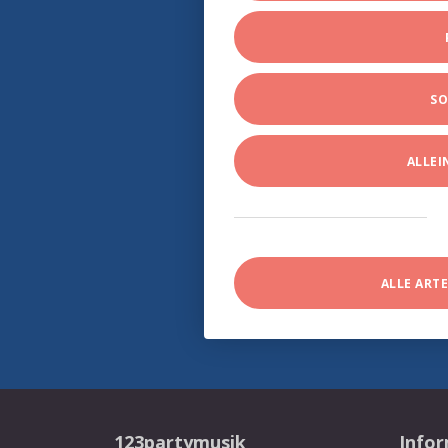
SO
ALLE
ALLE ART
123partymusik
Info