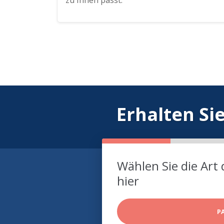
zu Ihnen passt.
Erhalten Si
Wählen Sie die Art 
hier
P