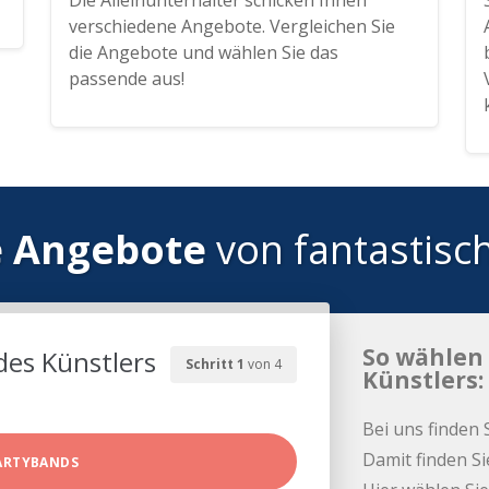
Die Alleinunterhalter schicken Ihnen
verschiedene Angebote. Vergleichen Sie
die Angebote und wählen Sie das
passende aus!
e Angebote
von fantastisc
So wählen 
des Künstlers
Schritt 1
von 4
Künstlers:
Bei uns finden 
Damit finden Si
ARTYBANDS