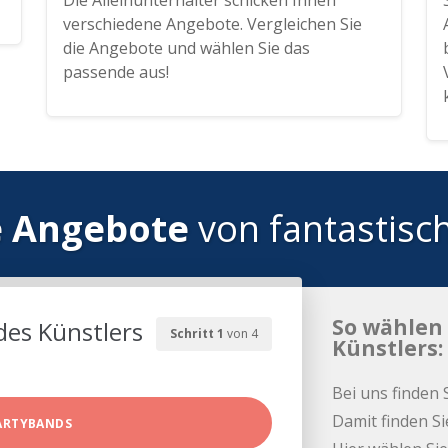
Die Alleinunterhalter schicken Ihnen
verschiedene Angebote. Vergleichen Sie
die Angebote und wählen Sie das
passende aus!
e Angebote
von fantastisc
So wählen 
des Künstlers
Schritt 1
von 4
Künstlers:
Bei uns finden 
Damit finden Si
ARTYBANDS