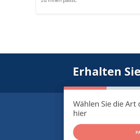
zu Ihnen passt.
Erhalten Si
Wählen Sie die Art 
hier
P