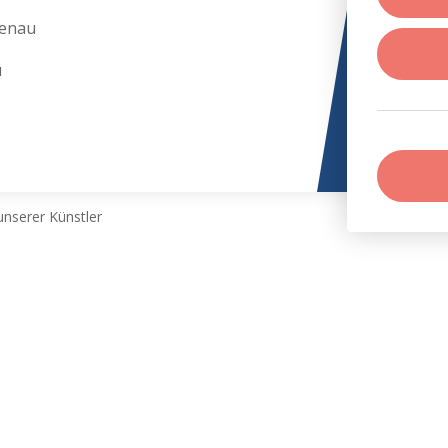
penau
u
nserer Künstler