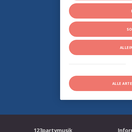
SO
ALLE
ALLE ART
123partymusik
Info