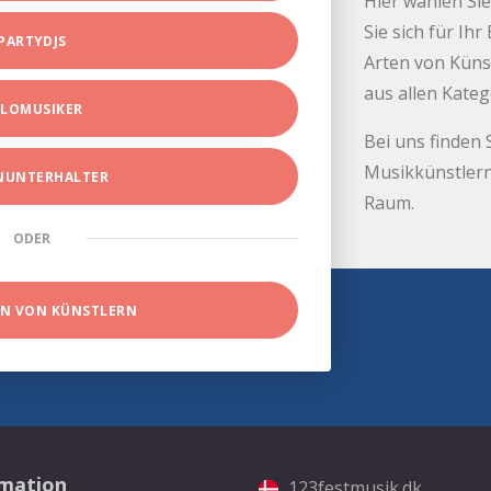
Hier wählen Sie
Sie sich für Ih
PARTYDJS
Arten von Küns
aus allen Kate
LOMUSIKER
Bei uns finden 
Musikkünstlern
INUNTERHALTER
Raum.
ODER
EN VON KÜNSTLERN
rmation
123festmusik.dk