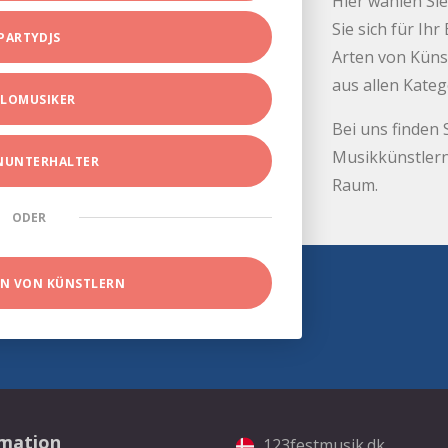
Hier wählen Sie
Sie sich für Ih
PARTYDJS
Arten von Küns
aus allen Kate
LOMUSIKER
Bei uns finden 
Musikkünstlern
INUNTERHALTER
Raum.
ODER
EN VON KÜNSTLERN
rmation
123festmusik.dk