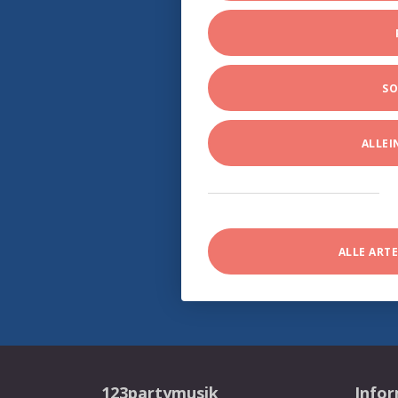
SO
ALLE
ALLE ART
123partymusik
Info