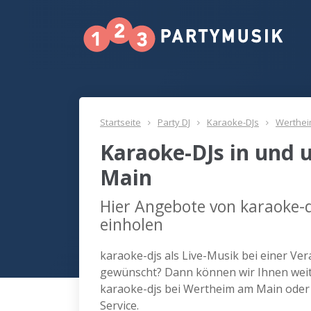
Startseite
Party DJ
Karaoke-DJs
Werthei
Karaoke-DJs in und
Main
Hier Angebote von karaoke-
einholen
karaoke-djs als Live-Musik bei einer V
gewünscht? Dann können wir Ihnen weite
karaoke-djs bei Wertheim am Main oder
Service.