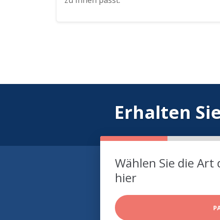
zu Ihnen passt.
Erhalten Si
Wählen Sie die Art 
hier
P