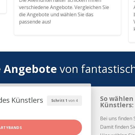
Die Alleinunterhalter schicken Ihnen
verschiedene Angebote. Vergleichen Sie
die Angebote und wählen Sie das
passende aus!
e Angebote
von fantastisc
So wählen 
des Künstlers
Schritt 1
von 4
Künstlers:
Bei uns finden 
Damit finden Si
ARTYBANDS