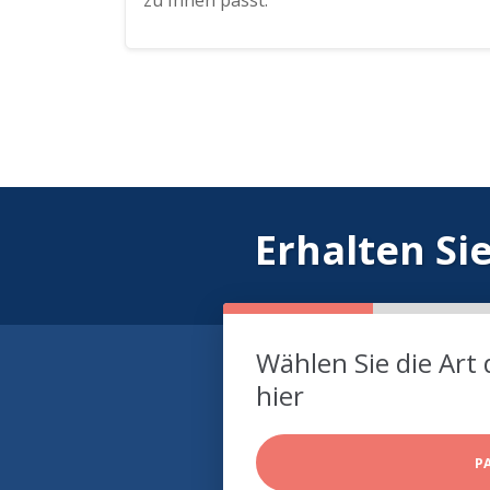
zu Ihnen passt.
Erhalten Si
Wählen Sie die Art 
hier
P