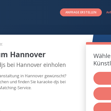
ANFRAGE ERSTELLEN
An
er
 um Hannover
Wählen
Künstl
js bei Hannover einholen
eranstaltung in Hannover gewünscht?
hen und finden Sie karaoke-djs bei
atching-Service.