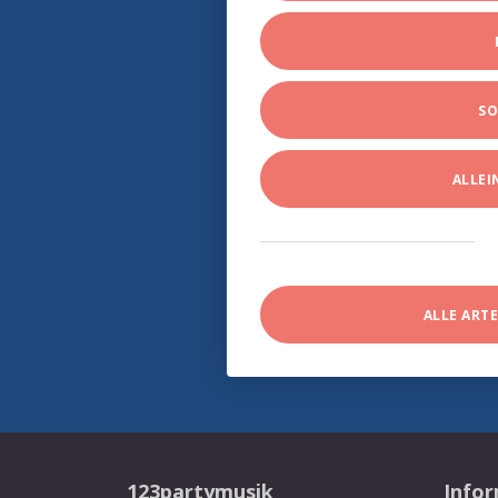
SO
ALLE
ALLE ART
123partymusik
Info