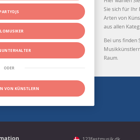
Hier wählen Sie
Sie sich für Ih
PARTYDJS
Arten von Küns
aus allen Kate
LOMUSIKER
Bei uns finden 
Musikkünstlern
INUNTERHALTER
Raum.
ODER
EN VON KÜNSTLERN
rmation
123festmusik.dk