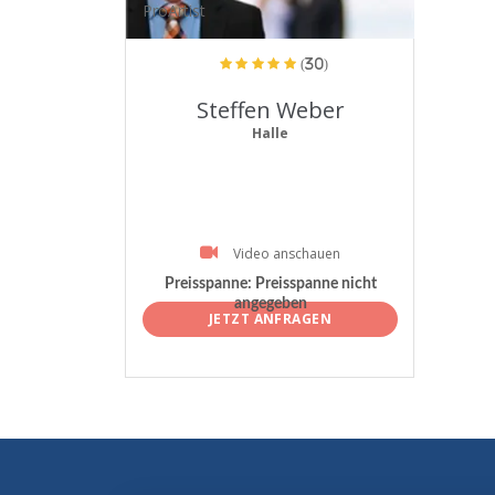
ProArtist
(30)
Steffen Weber
Halle
Video anschauen
Preisspanne:
Preisspanne nicht
angegeben
JETZT ANFRAGEN