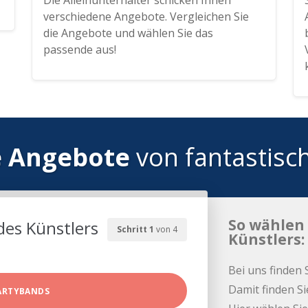
Die Alleinunterhalter schicken Ihnen
verschiedene Angebote. Vergleichen Sie
die Angebote und wählen Sie das
passende aus!
e Angebote
von fantastisc
So wählen 
des Künstlers
Schritt 1
von 4
Künstlers:
Bei uns finden 
Damit finden Si
ARTYBANDS