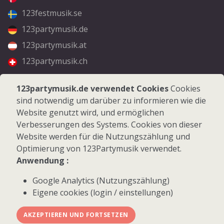
123festmusik.se
123partymusik.de
123partymusik.at
123partymusik.ch
Folgen Sie uns
123partymusik.de verwendet Cookies
Cookies
sind notwendig um darüber zu informieren wie die
Facebook
Website genutzt wird, und ermöglichen
Instagram
Verbesserungen des Systems. Cookies von dieser
Website werden für die Nutzungszählung und
Optimierung von 123Partymusik verwendet.
Anwendung :
Google Analytics (Nutzungszählung)
© 2026 123Partymusik.de - Alle Rechte vorbehalten
Eigene cookies (login / einstellungen)
AKZEPTIEREN UND FORTSETZEN