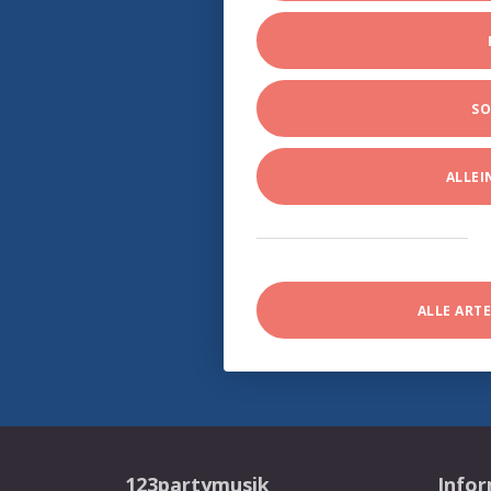
SO
ALLE
ALLE ART
123partymusik
Info