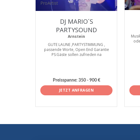
ProArtist
ProAr
DJ MARIO´S
PARTYSOUND
Musik
Arnstein
ode
GUTE LAUNE ,PARTYSTIMMUNG ,
passende Worte, Open End Garantie
PS:Gäste sollen zufrieden na
Preisspanne:
350 - 900 €
JETZT ANFRAGEN