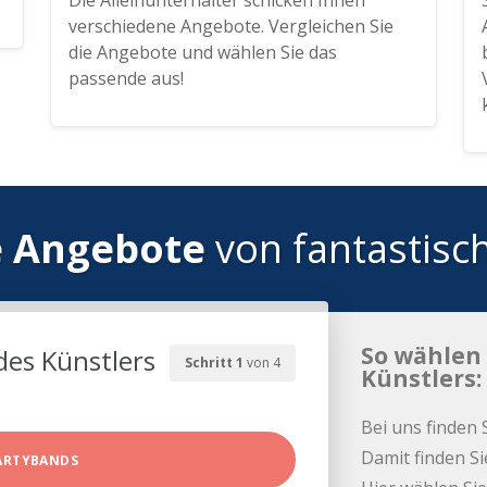
Die Alleinunterhalter schicken Ihnen
verschiedene Angebote. Vergleichen Sie
die Angebote und wählen Sie das
passende aus!
e Angebote
von fantastisc
So wählen 
des Künstlers
Schritt 1
von 4
Künstlers:
Bei uns finden 
Damit finden Si
ARTYBANDS