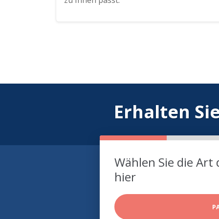
zu Ihnen passt.
Erhalten Si
Wählen Sie die Art 
hier
P