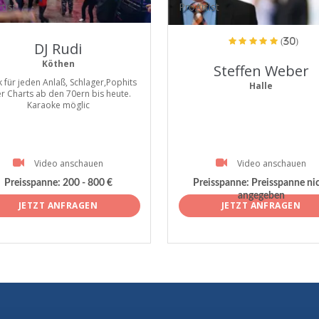
tist
ProArtist
(30)
DJ Rudi
Köthen
Steffen Weber
 für jeden Anlaß, Schlager,Pophits
Halle
r Charts ab den 70ern bis heute.
Karaoke möglic
Video anschauen
Video anschauen
Preisspanne:
200 - 800 €
Preisspanne:
Preisspanne ni
angegeben
JETZT ANFRAGEN
JETZT ANFRAGEN