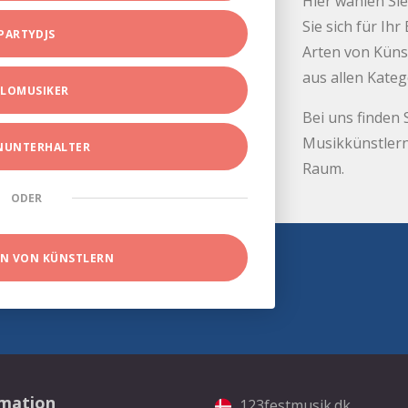
Hier wählen Sie
Sie sich für Ih
PARTYDJS
Arten von Küns
aus allen Kate
LOMUSIKER
Bei uns finden 
Musikkünstlern
INUNTERHALTER
Raum.
ODER
EN VON KÜNSTLERN
rmation
123festmusik.dk