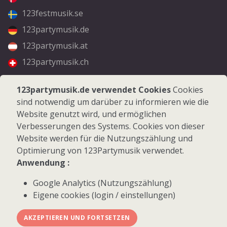
123festmusik.se
123partymusik.de
123partymusik.at
123partymusik.ch
Folgen Sie uns
123partymusik.de verwendet Cookies
Cookies
sind notwendig um darüber zu informieren wie die
Facebook
Website genutzt wird, und ermöglichen
Instagram
Verbesserungen des Systems. Cookies von dieser
Website werden für die Nutzungszählung und
Optimierung von 123Partymusik verwendet.
Anwendung :
Google Analytics (Nutzungszählung)
© 2026 123Partymusik.de - Alle Rechte vorbehalten
Eigene cookies (login / einstellungen)
AKZEPTIEREN UND FORTSETZEN