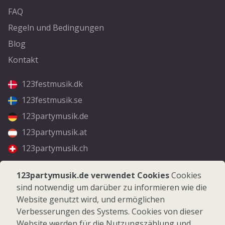
FAQ
Regeln und Bedingungen
Blog
Kontakt
123festmusik.dk
123festmusik.se
123partymusik.de
123partymusik.at
123partymusik.ch
Folgen Sie uns
123partymusik.de verwendet Cookies
Cookies
sind notwendig um darüber zu informieren wie die
Facebook
Website genutzt wird, und ermöglichen
Instagram
Verbesserungen des Systems. Cookies von dieser
Website werden für die Nutzungszählung und