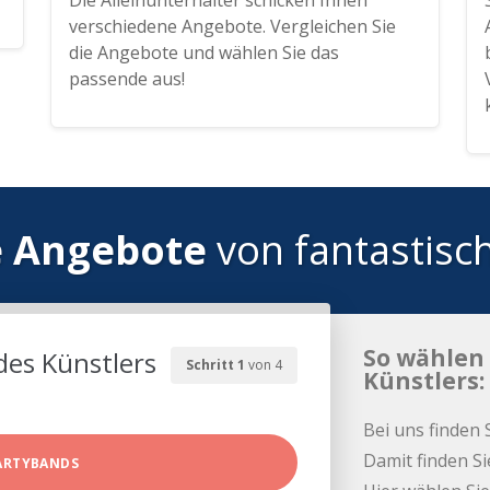
Die Alleinunterhalter schicken Ihnen
verschiedene Angebote. Vergleichen Sie
die Angebote und wählen Sie das
passende aus!
e Angebote
von fantastisc
So wählen 
des Künstlers
Schritt 1
von 4
Künstlers:
Bei uns finden 
Damit finden Si
ARTYBANDS