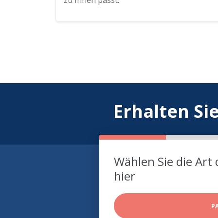
zu Ihnen passt.
Erhalten Si
Wählen Sie die Art 
hier
P