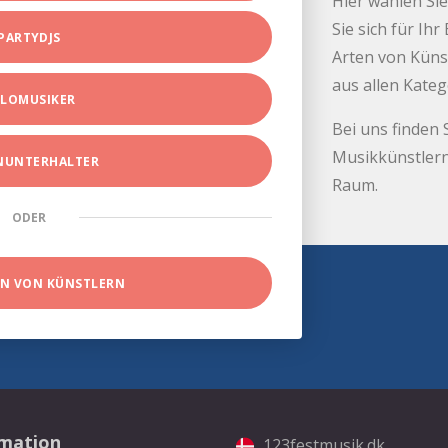
Hier wählen Sie
Sie sich für Ih
PARTYDJS
Arten von Küns
aus allen Kate
LOMUSIKER
Bei uns finden 
Musikkünstlern
INUNTERHALTER
Raum.
ODER
EN VON KÜNSTLERN
rmation
123festmusik.dk