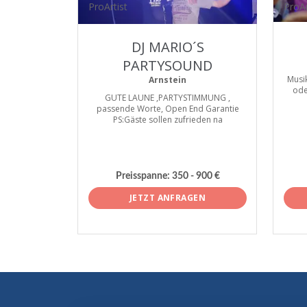
ProArtist
ProAr
DJ MARIO´S
PARTYSOUND
Musik
Arnstein
ode
GUTE LAUNE ,PARTYSTIMMUNG ,
passende Worte, Open End Garantie
PS:Gäste sollen zufrieden na
Preisspanne:
350 - 900 €
JETZT ANFRAGEN