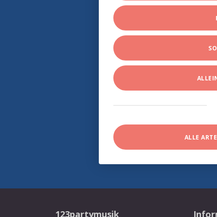
SO
ALLE
ALLE ART
123partymusik
Info