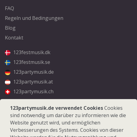
FAQ
Regeln und Bedingungen
Blog
Kontakt
123festmusik.dk
123festmusik.se
123partymusik.de
123partymusik.at
123partymusik.ch
Folgen Sie uns
123partymusik.de verwendet Cookies
Cookies
sind notwendig um darüber zu informieren wie die
Facebook
Website genutzt wird, und ermöglichen
Instagram
Verbesserungen des Systems. Cookies von dieser