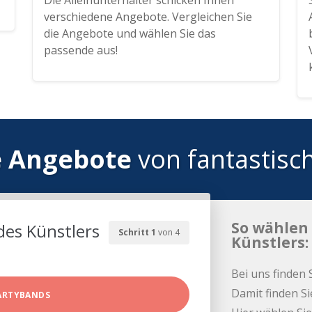
Die Alleinunterhalter schicken Ihnen
verschiedene Angebote. Vergleichen Sie
die Angebote und wählen Sie das
passende aus!
e Angebote
von fantastisc
So wählen 
des Künstlers
Schritt 1
von 4
Künstlers:
Bei uns finden 
Damit finden Si
ARTYBANDS