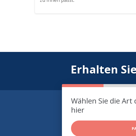
zu Ihnen passt.
Erhalten Si
Wählen Sie die Art 
hier
P