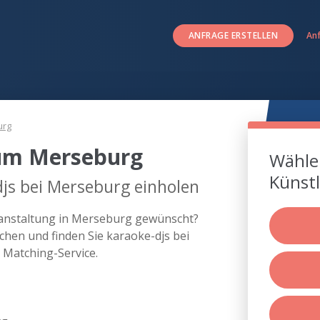
ANFRAGE ERSTELLEN
An
urg
 um Merseburg
Wählen
Künstl
js bei Merseburg einholen
eranstaltung in Merseburg gewünscht?
hen und finden Sie karaoke-djs bei
Matching-Service.