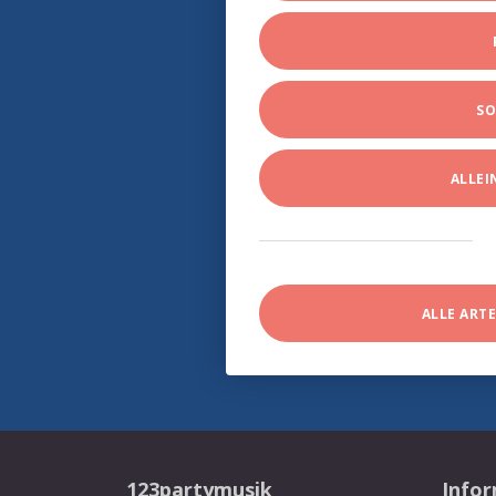
SO
ALLE
ALLE ART
123partymusik
Info