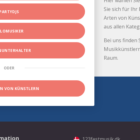
Hier wählen Sie
Sie sich für Ih
PARTYDJS
Arten von Küns
aus allen Kate
LOMUSIKER
Bei uns finden 
Musikkünstlern
INUNTERHALTER
Raum.
ODER
EN VON KÜNSTLERN
rmation
123festmusik.dk