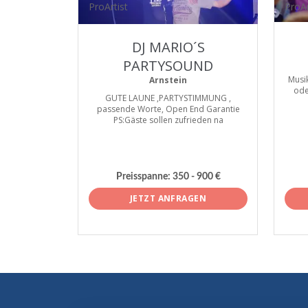
ProArtist
ProAr
DJ MARIO´S
PARTYSOUND
Musik
Arnstein
ode
GUTE LAUNE ,PARTYSTIMMUNG ,
passende Worte, Open End Garantie
PS:Gäste sollen zufrieden na
Preisspanne:
350 - 900 €
JETZT ANFRAGEN