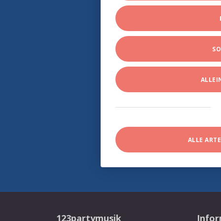
SO
ALLE
ALLE ART
123partymusik
Info