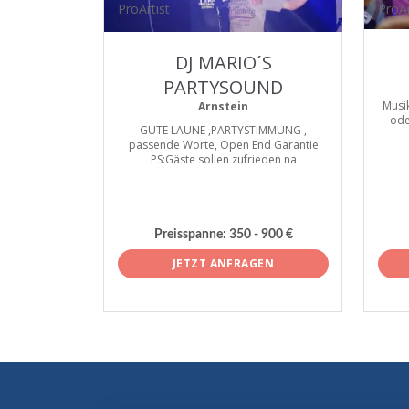
ProArtist
ProAr
DJ MARIO´S
PARTYSOUND
Musik
Arnstein
ode
GUTE LAUNE ,PARTYSTIMMUNG ,
passende Worte, Open End Garantie
PS:Gäste sollen zufrieden na
Preisspanne:
350 - 900 €
JETZT ANFRAGEN