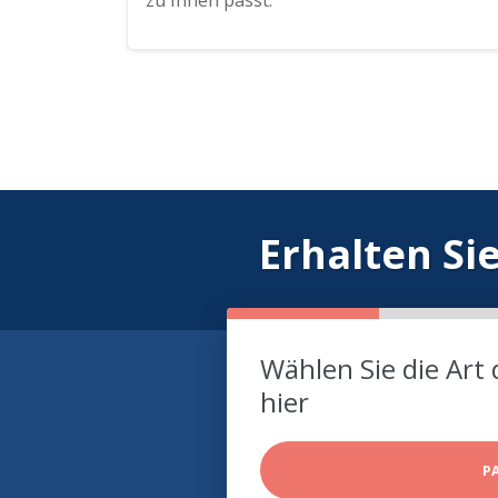
zu Ihnen passt.
Erhalten Si
Wählen Sie die Art 
hier
P