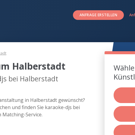
ANFRAGE ERSTELLEN
An
tadt
um Halberstadt
Wählen
Künstl
js bei Halberstadt
ranstaltung in Halberstadt gewünscht?
hen und finden Sie karaoke-djs bei
 Matching-Service.