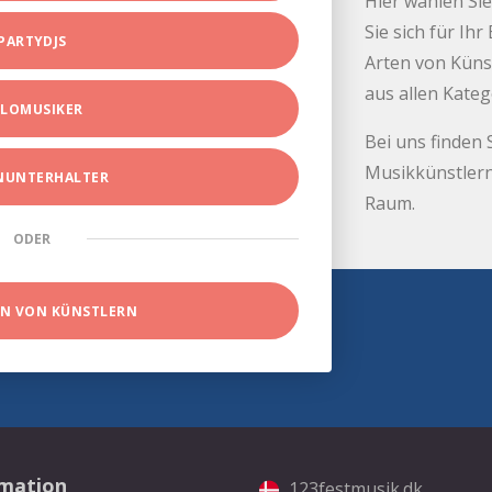
Hier wählen Sie
Sie sich für Ih
PARTYDJS
Arten von Küns
aus allen Kate
LOMUSIKER
Bei uns finden 
Musikkünstlern
INUNTERHALTER
Raum.
ODER
EN VON KÜNSTLERN
rmation
123festmusik.dk