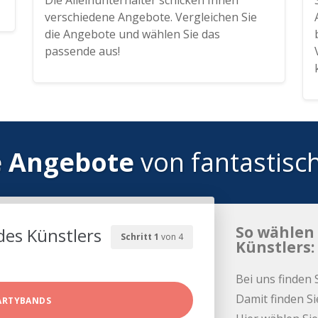
Die Alleinunterhalter schicken Ihnen
verschiedene Angebote. Vergleichen Sie
die Angebote und wählen Sie das
passende aus!
e Angebote
von fantastisc
So wählen 
des Künstlers
Schritt 1
von 4
Künstlers:
Bei uns finden 
Damit finden Si
ARTYBANDS