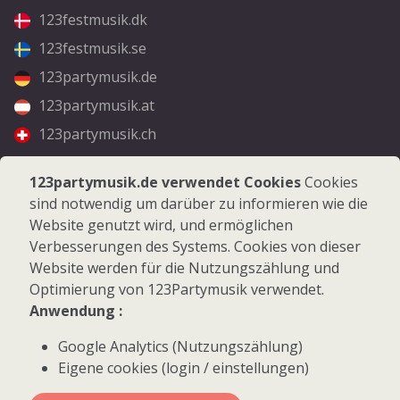
123festmusik.dk
123festmusik.se
123partymusik.de
123partymusik.at
123partymusik.ch
Folgen Sie uns
123partymusik.de verwendet Cookies
Cookies
sind notwendig um darüber zu informieren wie die
Facebook
Website genutzt wird, und ermöglichen
Instagram
Verbesserungen des Systems. Cookies von dieser
Website werden für die Nutzungszählung und
Optimierung von 123Partymusik verwendet.
Anwendung :
Google Analytics (Nutzungszählung)
© 2026 123Partymusik.de - Alle Rechte vorbehalten
Eigene cookies (login / einstellungen)