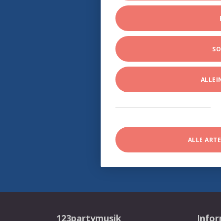
SO
ALLE
ALLE ART
123partymusik
Info