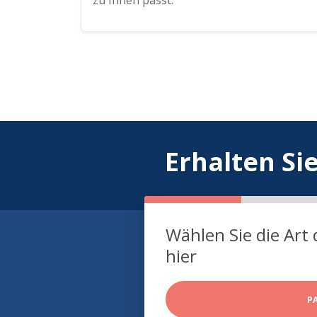
zu Ihnen passt.
Erhalten Si
Wählen Sie die Art 
hier
P