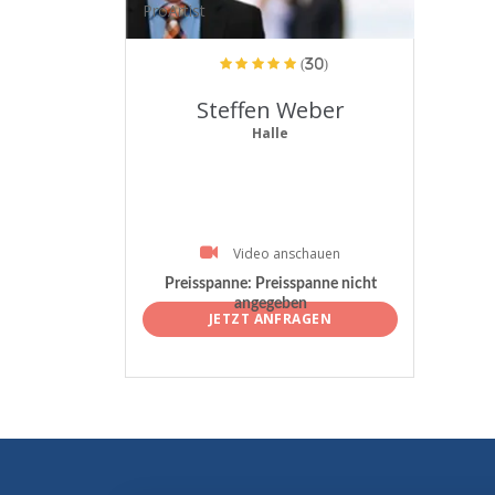
ProArtist
(30)
Steffen Weber
Halle
Video anschauen
Preisspanne:
Preisspanne nicht
angegeben
JETZT ANFRAGEN