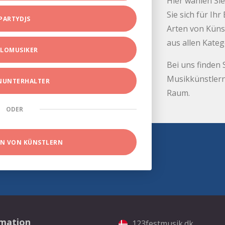
Hier wählen Sie
Sie sich für Ih
PARTYDJS
Arten von Küns
aus allen Kate
LOMUSIKER
Bei uns finden 
Musikkünstlern
INUNTERHALTER
Raum.
ODER
EN VON KÜNSTLERN
rmation
123festmusik.dk