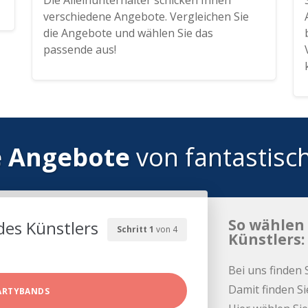
Die Alleinunterhalter schicken Ihnen
verschiedene Angebote. Vergleichen Sie
die Angebote und wählen Sie das
passende aus!
e Angebote
von fantastisc
So wählen 
des Künstlers
Schritt 1
von 4
Künstlers:
Bei uns finden 
Damit finden Si
ARTYBANDS