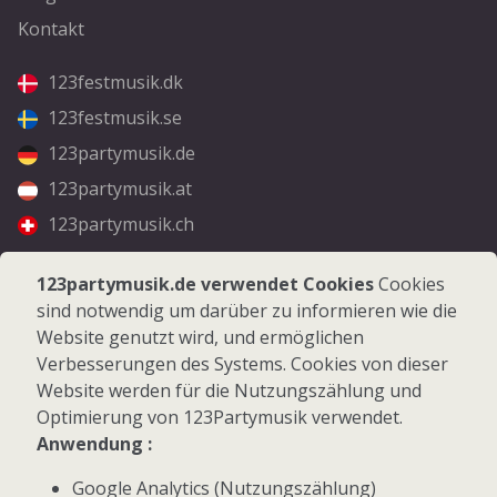
Kontakt
123festmusik.dk
123festmusik.se
123partymusik.de
123partymusik.at
123partymusik.ch
Folgen Sie uns
123partymusik.de verwendet Cookies
Cookies
sind notwendig um darüber zu informieren wie die
Facebook
Website genutzt wird, und ermöglichen
Instagram
Verbesserungen des Systems. Cookies von dieser
Website werden für die Nutzungszählung und
Optimierung von 123Partymusik verwendet.
Anwendung :
Google Analytics (Nutzungszählung)
© 2026 123Partymusik.de - Alle Rechte vorbehalten