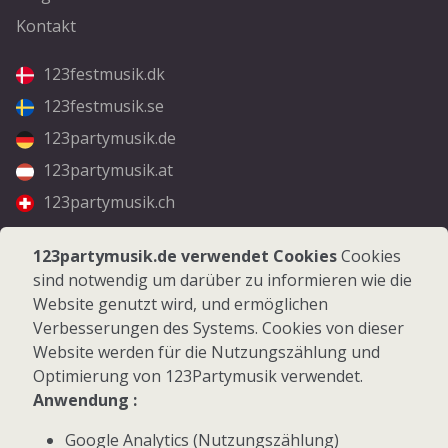
Kontakt
123festmusik.dk
123festmusik.se
123partymusik.de
123partymusik.at
123partymusik.ch
Folgen Sie uns
123partymusik.de verwendet Cookies
Cookies
sind notwendig um darüber zu informieren wie die
Facebook
Website genutzt wird, und ermöglichen
Instagram
Verbesserungen des Systems. Cookies von dieser
Website werden für die Nutzungszählung und
Optimierung von 123Partymusik verwendet.
Anwendung :
Google Analytics (Nutzungszählung)
© 2026 123Partymusik.de - Alle Rechte vorbehalten