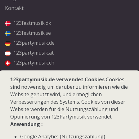
Kontakt
123festmusik.dk
123festmusik.se
123partymusik.de
123partymusik.at
123partymusik.ch
Folgen Sie uns
123partymusik.de verwendet Cookies
Cookies
sind notwendig um darüber zu informieren wie die
Facebook
Website genutzt wird, und ermöglichen
Instagram
Verbesserungen des Systems. Cookies von dieser
Website werden für die Nutzungszählung und
Optimierung von 123Partymusik verwendet.
Anwendung :
Google Analytics (Nutzungszählung)
© 2026 123Partymusik.de - Alle Rechte vorbehalten