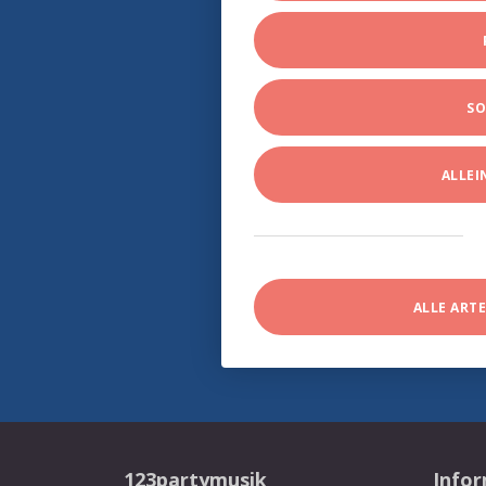
SO
ALLE
ALLE ART
123partymusik
Info