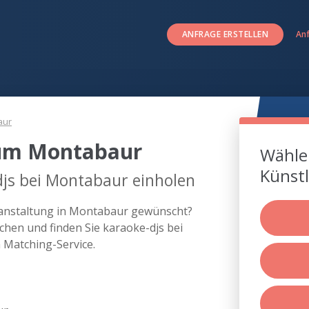
ANFRAGE ERSTELLEN
An
aur
 um Montabaur
Wählen
Künstl
djs bei Montabaur einholen
eranstaltung in Montabaur gewünscht?
hen und finden Sie karaoke-djs bei
Matching-Service.