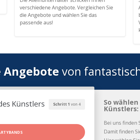
Die Alleinunterhalter schicken Ihnen
verschiedene Angebote. Vergleichen Sie
die Angebote und wählen Sie das
passende aus!
e Angebote
von fantastisc
So wählen 
des Künstlers
Schritt 1
von 4
Künstlers:
Bei uns finden 
Damit finden Si
ARTYBANDS