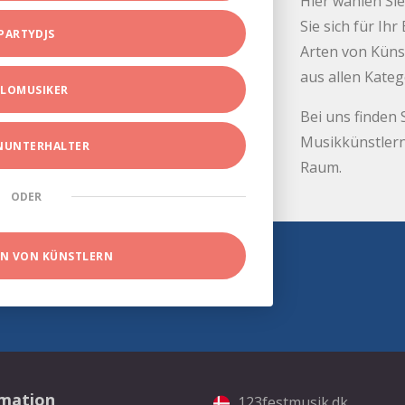
Hier wählen Sie
Sie sich für Ih
PARTYDJS
Arten von Küns
aus allen Kate
LOMUSIKER
Bei uns finden 
Musikkünstlern
INUNTERHALTER
Raum.
ODER
EN VON KÜNSTLERN
rmation
123festmusik.dk