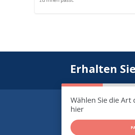
zu Ihnen passt.
Erhalten Si
Wählen Sie die Art 
hier
P