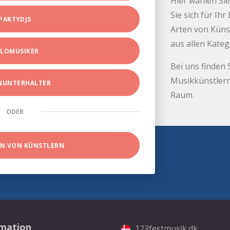
Hier wählen Sie
Sie sich für Ih
PARTYDJS
Arten von Küns
aus allen Kate
LOMUSIKER
Bei uns finden 
Musikkünstlern
INUNTERHALTER
Raum.
ODER
EN VON KÜNSTLERN
rmation
123festmusik.dk