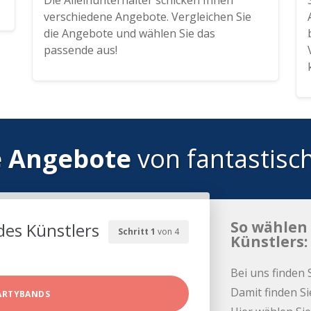
Die Alleinunterhalter schicken Ihnen
verschiedene Angebote. Vergleichen Sie
die Angebote und wählen Sie das
passende aus!
e Angebote
von fantastisc
So wählen 
des Künstlers
Schritt 1
von 4
Künstlers:
Bei uns finden 
Damit finden Si
ARTYBANDS