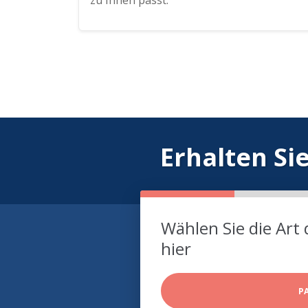
zu Ihnen passt.
Erhalten Si
Wählen Sie die Art 
hier
P