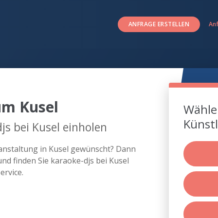
ANFRAGE ERSTELLEN
An
um Kusel
Wählen
Künstl
js bei Kusel einholen
ranstaltung in Kusel gewünscht? Dann
nd finden Sie karaoke-djs bei Kusel
rvice.