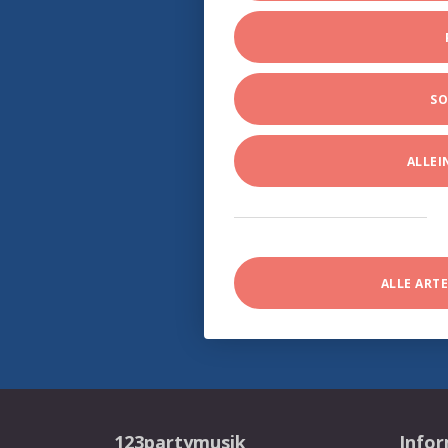
SO
ALLE
ALLE ART
123partymusik
Info