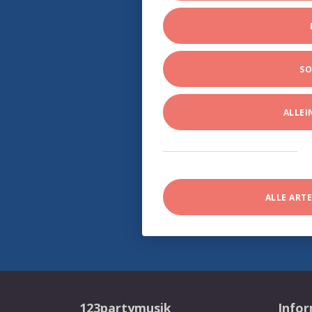
SO
ALLE
ALLE ART
123partymusik
Info