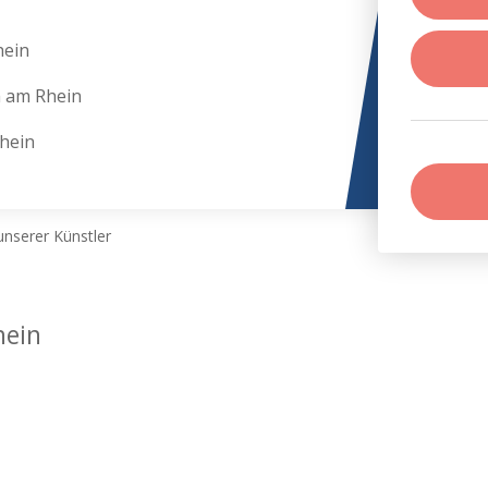
hein
m am Rhein
hein
nserer Künstler
hein