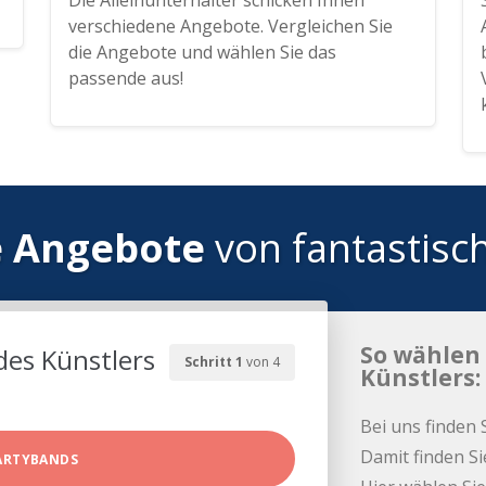
Die Alleinunterhalter schicken Ihnen
verschiedene Angebote. Vergleichen Sie
die Angebote und wählen Sie das
passende aus!
e Angebote
von fantastisc
So wählen 
des Künstlers
Schritt 1
von 4
Künstlers:
Bei uns finden 
Damit finden Si
ARTYBANDS