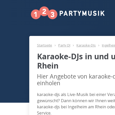
Startseite
Party DJ
Karaoke-DJs
Ingelhe
Karaoke-DJs in und
Rhein
Hier Angebote von karaoke-d
einholen
karaoke-djs als Live-Musik bei einer Ve
gewünscht? Dann können wir Ihnen weite
karaoke-djs bei Ingelheim am Rhein od
Service.