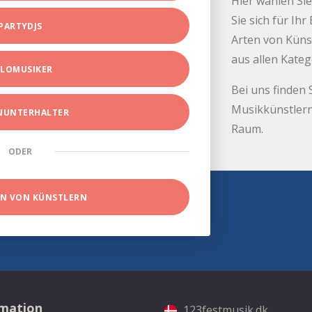
Hier wählen Sie
Sie sich für Ih
PARTYDJS
Arten von Küns
aus allen Kate
LOMUSIKER
Bei uns finden 
Musikkünstlern
INUNTERHALTER
Raum.
ODER
EN VON KÜNSTLERN
rmation
123festmusik.dk