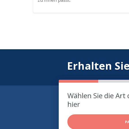
zu Ihnen passt.
Erhalten Si
Wählen Sie die Art 
hier
P