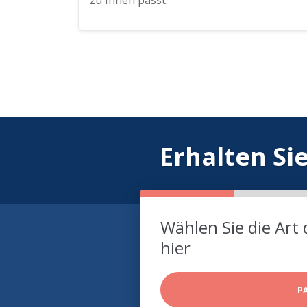
zu Ihnen passt.
Erhalten Si
Wählen Sie die Art 
hier
P