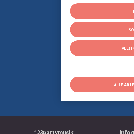
SO
ALLE
ALLE ART
123partymusik
Info