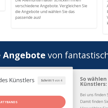
Die Alleinunterhalter schicken Ihnen
verschiedene Angebote. Vergleichen Sie
die Angebote und wählen Sie das
passende aus!
e Angebote
von fantastisc
So wählen 
des Künstlers
Schritt 1
von 4
Künstlers:
Bei uns finden 
Damit finden Si
ARTYBANDS