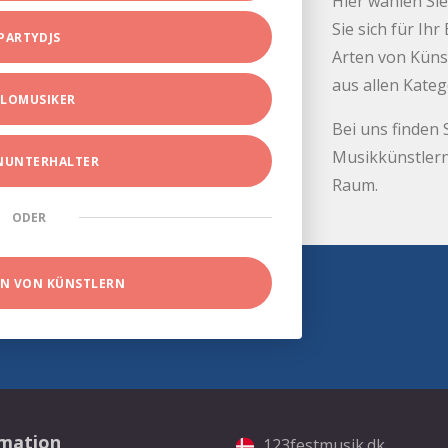
Hier wählen Sie
Sie sich für Ih
PARTYDJS
Arten von Küns
aus allen Kate
LOMUSIKER
Bei uns finden 
Musikkünstlern
INUNTERHALTER
Raum.
ODER
EN VON KÜNSTLERN
rmation
123festmusik.dk