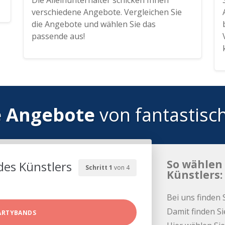
Die Alleinunterhalter schicken Ihnen
verschiedene Angebote. Vergleichen Sie
die Angebote und wählen Sie das
passende aus!
e Angebote
von fantastisc
So wählen 
des Künstlers
Schritt 1
von 4
Künstlers:
Bei uns finden 
Damit finden Si
ARTYBANDS