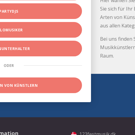
Hier wählen Sie
Sie sich für Ih
PARTYDJS
Arten von Küns
aus allen Kate
LOMUSIKER
Bei uns finden 
Musikkünstlern
INUNTERHALTER
Raum.
ODER
EN VON KÜNSTLERN
rmation
123festmusik.dk