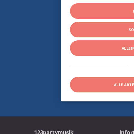
SO
ALLE
ALLE ART
123partymusik
Info