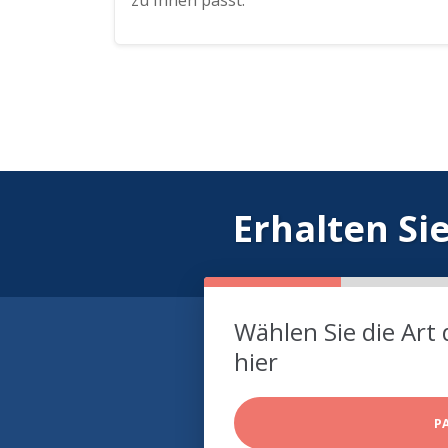
zu Ihnen passt.
Erhalten Si
Wählen Sie die Art 
hier
P