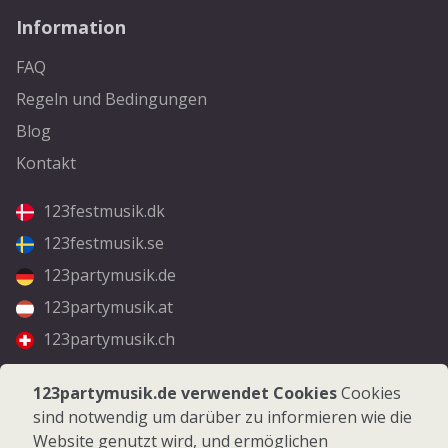
Information
FAQ
Regeln und Bedingungen
Blog
Kontakt
123festmusik.dk
123festmusik.se
123partymusik.de
123partymusik.at
123partymusik.ch
Folgen Sie uns
123partymusik.de verwendet Cookies
Cookies
sind notwendig um darüber zu informieren wie die
Facebook
Website genutzt wird, und ermöglichen