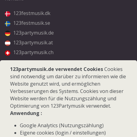
123festmusik.dk
123festmusik.se
123partymusik.de
123partymusik.at
123partymusik.ch
Folgen Sie uns
123partymusik.de verwendet Cookies
Cookies
sind notwendig um darüber zu informieren wie die
Facebook
Website genutzt wird, und ermöglichen
Instagram
Verbesserungen des Systems. Cookies von dieser
Website werden für die Nutzungszählung und
Optimierung von 123Partymusik verwendet.
Anwendung :
Google Analytics (Nutzungszählung)
© 2026 123Partymusik.de - Alle Rechte vorbehalten
Eigene cookies (login / einstellungen)