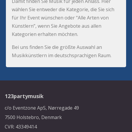
Damit finden Sie Musik für jeden Anlass. Hier
wählen Sie entweder die Kategorie, die Sie sich
für Ihr Event wünschen oder “Alle Arten von
Künstlern”, wenn Sie Angebote aus allen
Kategorien erhalten möchten.
Bei uns finden Sie die größte Auswahl an
Musikkünstlern im deutschsprachigen Raum.
123partymusik
c/o Eventzone ApS, Nørregade 49
7500 Holstebro, Denmark
CVR: 43349414