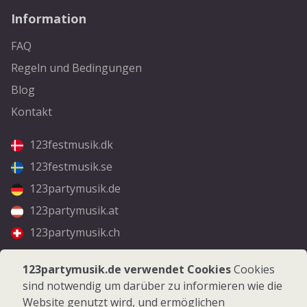
Information
FAQ
Regeln und Bedingungen
Blog
Kontakt
123festmusik.dk
123festmusik.se
123partymusik.de
123partymusik.at
123partymusik.ch
Folgen Sie uns
123partymusik.de verwendet Cookies
Cookies
sind notwendig um darüber zu informieren wie die
Facebook
Website genutzt wird, und ermöglichen