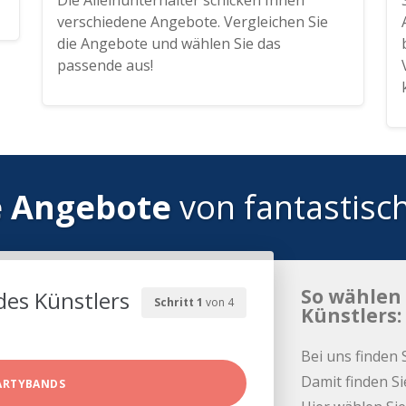
Die Alleinunterhalter schicken Ihnen
verschiedene Angebote. Vergleichen Sie
die Angebote und wählen Sie das
passende aus!
e Angebote
von fantastisc
So wählen 
des Künstlers
Schritt 1
von 4
Künstlers:
Bei uns finden 
Damit finden Si
ARTYBANDS