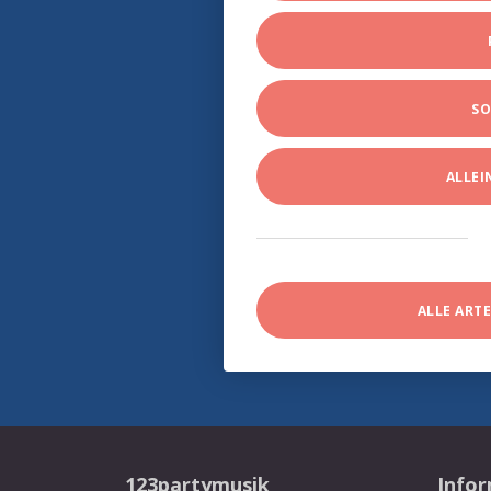
SO
ALLE
ALLE ART
123partymusik
Info