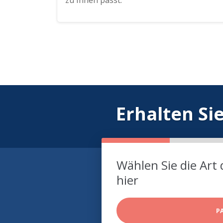
zu Ihnen passt.
Erhalten Si
Wählen Sie die Art 
hier
P