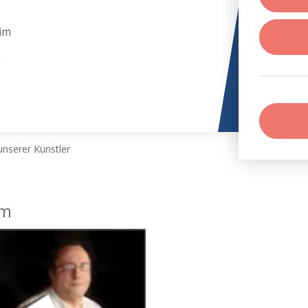
im
m
nserer Künstler
im