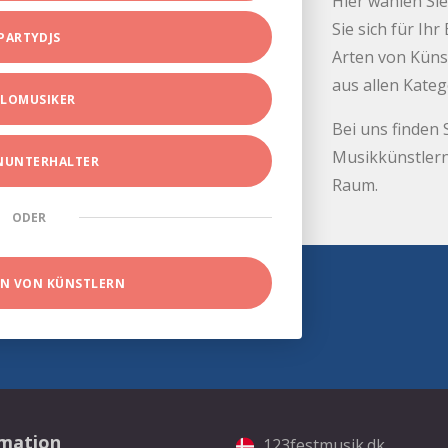
Hier wählen Sie
Sie sich für Ih
PARTYDJS
Arten von Küns
aus allen Kate
LOMUSIKER
Bei uns finden 
Musikkünstlern
INUNTERHALTER
Raum.
ODER
EN VON KÜNSTLERN
rmation
123festmusik.dk