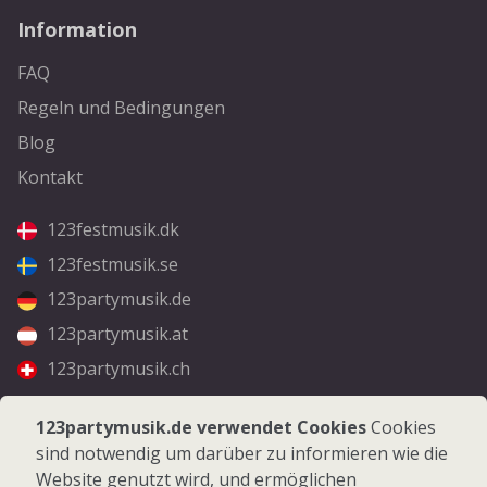
Information
FAQ
Regeln und Bedingungen
Blog
Kontakt
123festmusik.dk
123festmusik.se
123partymusik.de
123partymusik.at
123partymusik.ch
Folgen Sie uns
123partymusik.de verwendet Cookies
Cookies
sind notwendig um darüber zu informieren wie die
Facebook
Website genutzt wird, und ermöglichen