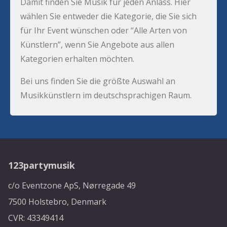
Damit finden Sie Musik für jeden Anlass. Hier
wählen Sie entweder die Kategorie, die Sie sich
für Ihr Event wünschen oder “Alle Arten von
Künstlern”, wenn Sie Angebote aus allen
Kategorien erhalten möchten.
Bei uns finden Sie die größte Auswahl an
Musikkünstlern im deutschsprachigen Raum.
123partymusik
c/o Eventzone ApS, Nørregade 49
7500 Holstebro, Denmark
CVR: 43349414