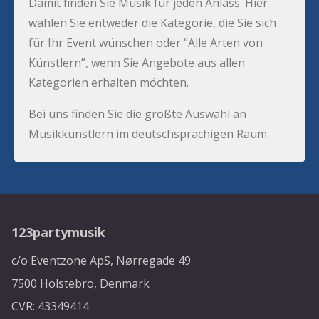
Damit finden Sie Musik für jeden Anlass. Hier
wählen Sie entweder die Kategorie, die Sie sich
für Ihr Event wünschen oder “Alle Arten von
Künstlern”, wenn Sie Angebote aus allen
Kategorien erhalten möchten.
Bei uns finden Sie die größte Auswahl an
Musikkünstlern im deutschsprachigen Raum.
123partymusik
c/o Eventzone ApS, Nørregade 49
7500 Holstebro, Denmark
CVR: 43349414