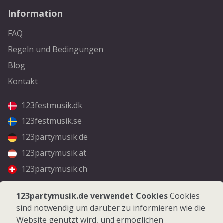
Information
FAQ
Regeln und Bedingungen
Blog
Kontakt
123festmusik.dk
123festmusik.se
123partymusik.de
123partymusik.at
123partymusik.ch
Folgen Sie uns
123partymusik.de verwendet Cookies
Cookies
sind notwendig um darüber zu informieren wie die
Facebook
Website genutzt wird, und ermöglichen