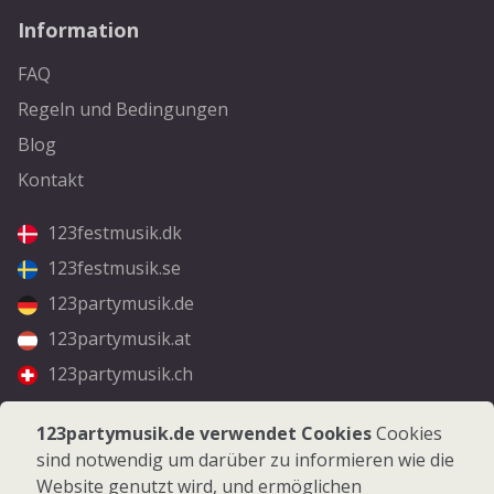
Information
FAQ
Regeln und Bedingungen
Blog
Kontakt
123festmusik.dk
123festmusik.se
123partymusik.de
123partymusik.at
123partymusik.ch
Folgen Sie uns
123partymusik.de verwendet Cookies
Cookies
sind notwendig um darüber zu informieren wie die
Facebook
Website genutzt wird, und ermöglichen