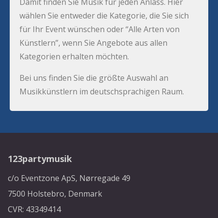
Damit finden Sie Musik für jeden Anlass. Hier
wählen Sie entweder die Kategorie, die Sie sich
für Ihr Event wünschen oder “Alle Arten von
Künstlern”, wenn Sie Angebote aus allen
Kategorien erhalten möchten.
Bei uns finden Sie die größte Auswahl an
Musikkünstlern im deutschsprachigen Raum.
123partymusik
c/o Eventzone ApS, Nørregade 49
7500 Holstebro, Denmark
CVR: 43349414