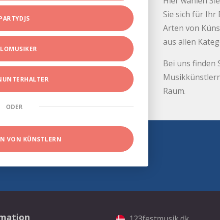
Hier wählen Sie
Sie sich für Ih
PARTYDJS
Arten von Küns
aus allen Kate
LOMUSIKER
Bei uns finden 
Musikkünstlern
INUNTERHALTER
Raum.
ODER
EN VON KÜNSTLERN
rmation
123festmusik.dk