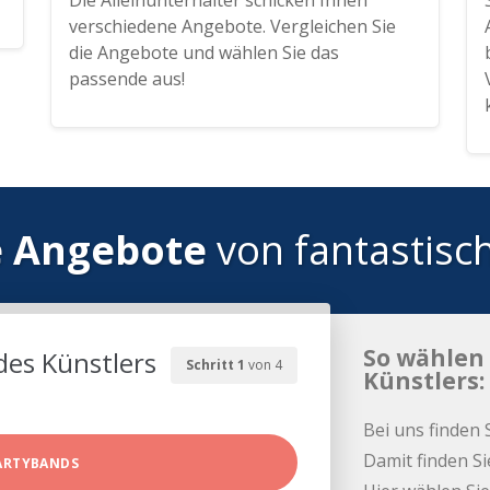
Die Alleinunterhalter schicken Ihnen
verschiedene Angebote. Vergleichen Sie
die Angebote und wählen Sie das
passende aus!
e Angebote
von fantastisc
So wählen 
des Künstlers
Schritt 1
von 4
Künstlers:
Bei uns finden 
Damit finden Si
ARTYBANDS