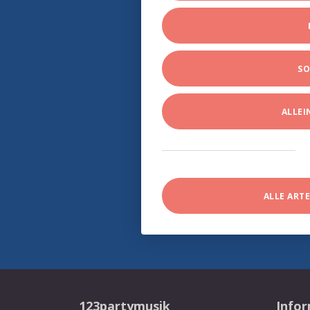
SO
ALLE
ALLE ART
123partymusik
Info