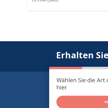
zu Ihnen passt.
Erhalten Si
Wählen Sie die Art 
hier
P