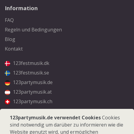
Information
FAQ
Regeln und Bedingungen
Blog
Kontakt
123festmusik.dk
123festmusik.se
123partymusik.de
123partymusik.at
123partymusik.ch
Folgen Sie uns
123partymusik.de verwendet Cookies
Cookies
sind notwendig um darüber zu informieren wie die
Facebook
Website genutzt wird, und ermöglichen