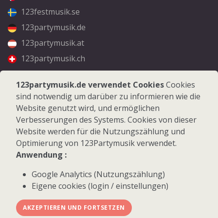
123festmusik.se
123partymusik.de
123partymusik.at
123partymusik.ch
Folgen Sie uns
123partymusik.de verwendet Cookies
Cookies
sind notwendig um darüber zu informieren wie die
Facebook
Website genutzt wird, und ermöglichen
Instagram
Verbesserungen des Systems. Cookies von dieser
Website werden für die Nutzungszählung und
Optimierung von 123Partymusik verwendet.
Anwendung :
Google Analytics (Nutzungszählung)
© 2026 123Partymusik.de - Alle Rechte vorbehalten
Eigene cookies (login / einstellungen)
AKZEPTIEREN UND FORTSETZEN