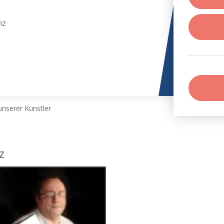
nz
nserer Künstler
z