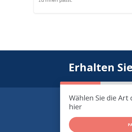
zu Ihnen passt.
Erhalten Si
Wählen Sie die Art 
hier
P