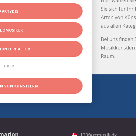
Hier wählen Sie
Sie sich für Ih
PARTYDJS
Arten von Küns
aus allen Kate
LOMUSIKER
Bei uns finden 
Musikkünstlern
INUNTERHALTER
Raum.
ODER
EN VON KÜNSTLERN
rmation
123festmusik.dk