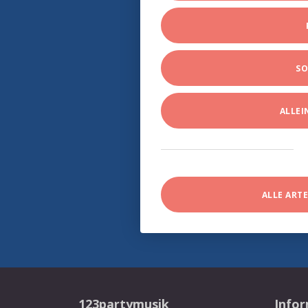
SO
ALLE
ALLE ART
123partymusik
Info