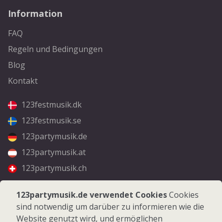
Information
FAQ
Regeln und Bedingungen
Blog
Kontakt
123festmusik.dk
123festmusik.se
123partymusik.de
123partymusik.at
123partymusik.ch
Folgen Sie uns
123partymusik.de verwendet Cookies
Cookies
sind notwendig um darüber zu informieren wie die
Facebook
Website genutzt wird, und ermöglichen