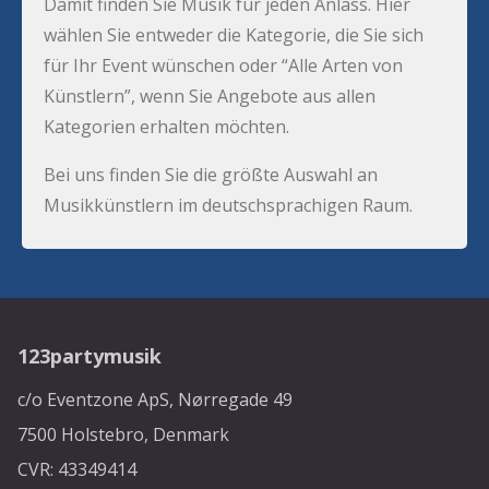
Damit finden Sie Musik für jeden Anlass. Hier
wählen Sie entweder die Kategorie, die Sie sich
für Ihr Event wünschen oder “Alle Arten von
Künstlern”, wenn Sie Angebote aus allen
Kategorien erhalten möchten.
Bei uns finden Sie die größte Auswahl an
Musikkünstlern im deutschsprachigen Raum.
123partymusik
c/o Eventzone ApS, Nørregade 49
7500 Holstebro, Denmark
CVR: 43349414