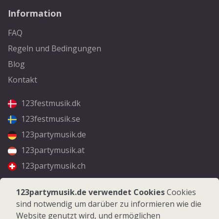
Information
FAQ
Regeln und Bedingungen
Blog
Kontakt
123festmusik.dk
123festmusik.se
123partymusik.de
123partymusik.at
123partymusik.ch
Folgen Sie uns
123partymusik.de verwendet Cookies
Cookies
sind notwendig um darüber zu informieren wie die
Facebook
Website genutzt wird, und ermöglichen