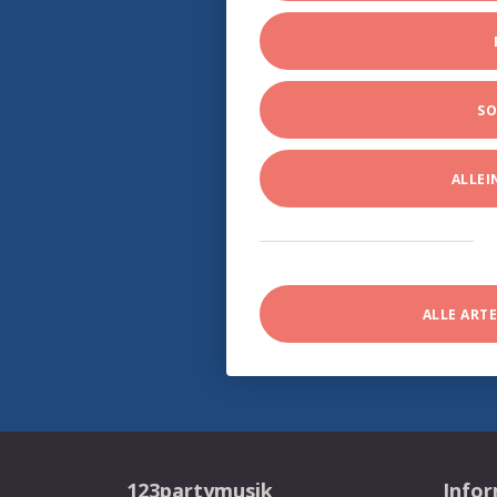
SO
ALLE
ALLE ART
123partymusik
Info