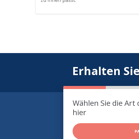
zu Ihnen passt.
Erhalten Si
Wählen Sie die Art 
hier
P