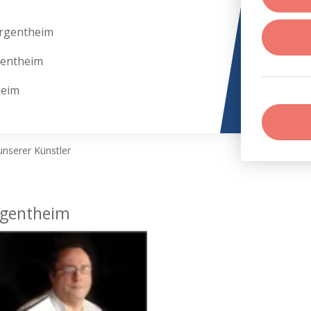
rgentheim
gentheim
heim
nserer Künstler
rgentheim