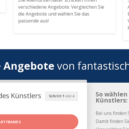
Die Alleinunterhalter schicken Ihnen
verschiedene Angebote. Vergleichen Sie
die Angebote und wählen Sie das
passende aus!
e Angebote
von fantastisc
So wählen 
des Künstlers
Schritt 1
von 4
Künstlers:
Bei uns finden 
Damit finden Si
ARTYBANDS