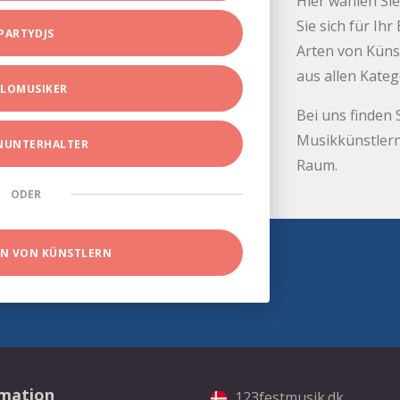
Hier wählen Sie
Sie sich für Ih
PARTYDJS
Arten von Küns
aus allen Kate
LOMUSIKER
Bei uns finden 
Musikkünstlern
INUNTERHALTER
Raum.
ODER
EN VON KÜNSTLERN
rmation
123festmusik.dk