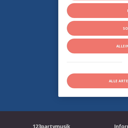
SO
ALLE
ALLE ART
123partymusik
Info