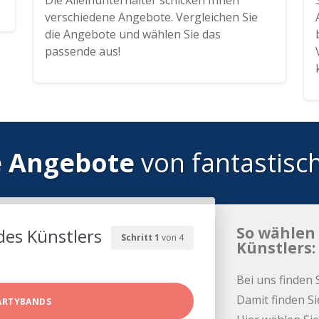
Die Alleinunterhalter schicken Ihnen
verschiedene Angebote. Vergleichen Sie
die Angebote und wählen Sie das
passende aus!
e Angebote
von fantastisc
So wählen 
des Künstlers
Schritt 1
von 4
Künstlers:
Bei uns finden 
Damit finden Si
ARTYBANDS