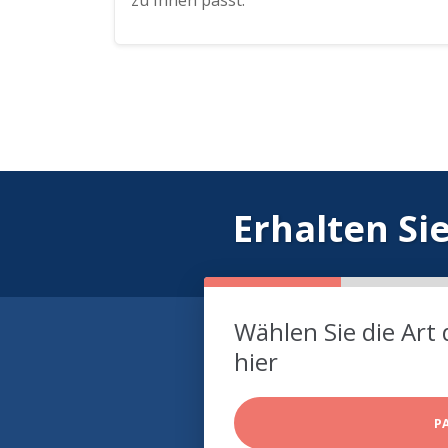
zu Ihnen passt.
Erhalten Si
Wählen Sie die Art 
hier
P