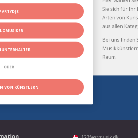
Hier wählen Sie
Sie sich für Ih
PARTYDJS
Arten von Küns
aus allen Kate
LOMUSIKER
Bei uns finden 
Musikkünstlern
INUNTERHALTER
Raum.
ODER
EN VON KÜNSTLERN
rmation
123festmusik.dk