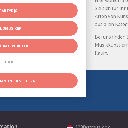
Hier wählen Sie
Sie sich für Ih
PARTYDJS
Arten von Küns
aus allen Kate
LOMUSIKER
Bei uns finden 
Musikkünstlern
INUNTERHALTER
Raum.
ODER
EN VON KÜNSTLERN
rmation
123festmusik.dk