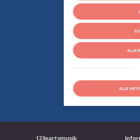
SO
ALLE
ALLE ART
123partymusik
Info