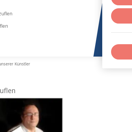
zuflen
flen
nserer Künstler
uflen