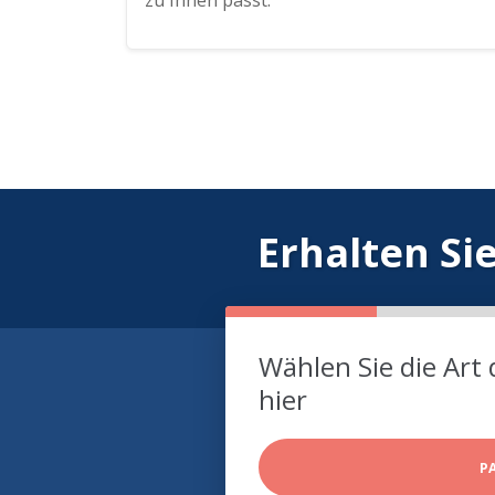
zu Ihnen passt.
Erhalten Si
Wählen Sie die Art 
hier
P