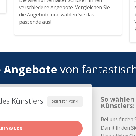
Die Alleinunterhalter schicken Ihnen
verschiedene Angebote. Vergleichen Sie
die Angebote und wählen Sie das
passende aus!
e Angebote
von fantastisc
So wählen 
des Künstlers
Schritt 1
von 4
Künstlers:
Bei uns finden 
Damit finden Si
ARTYBANDS