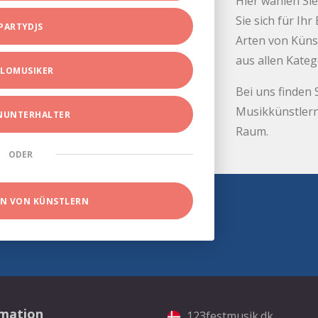
Hier wählen Sie
Sie sich für Ih
PARTYDJS
Arten von Küns
aus allen Kate
LOMUSIKER
Bei uns finden 
Musikkünstlern
INUNTERHALTER
Raum.
ODER
EN VON KÜNSTLERN
rmation
123festmusik.dk