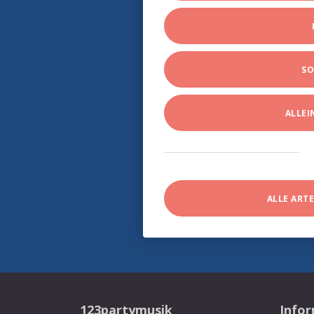
SO
ALLE
ALLE ART
123partymusik
Info