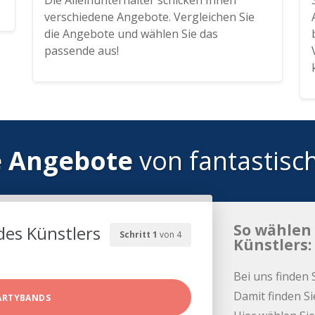
Die Alleinunterhalter schicken Ihnen
verschiedene Angebote. Vergleichen Sie
die Angebote und wählen Sie das
passende aus!
e Angebote
von fantastisc
So wählen 
des Künstlers
Schritt 1
von 4
Künstlers:
Bei uns finden 
Damit finden Si
ARTYBANDS