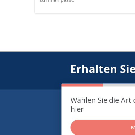
zu Ihnen passt.
Erhalten Si
Wählen Sie die Art 
hier
P