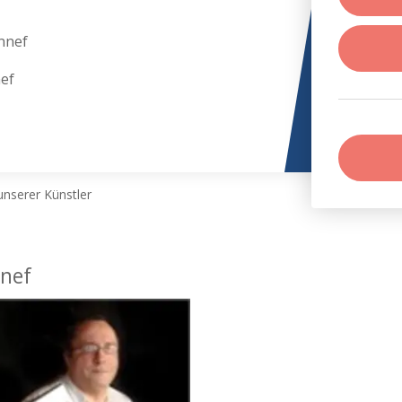
nnef
ef
nserer Künstler
nef