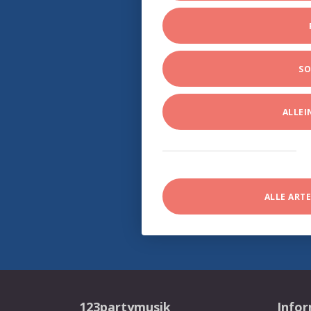
SO
ALLE
ALLE ART
123partymusik
Info