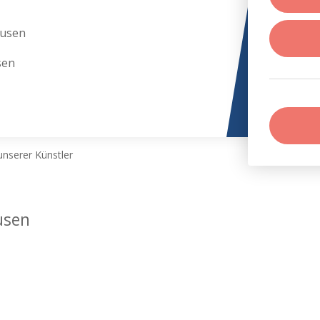
ausen
sen
nserer Künstler
usen