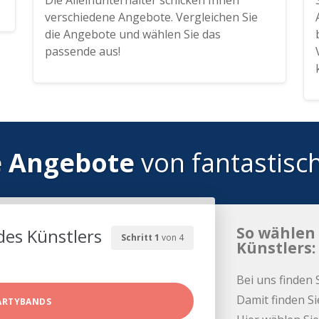
Die Alleinunterhalter schicken Ihnen
verschiedene Angebote. Vergleichen Sie
die Angebote und wählen Sie das
passende aus!
e Angebote
von fantastisc
So wählen 
des Künstlers
Schritt 1
von 4
Künstlers:
Bei uns finden 
Damit finden Si
ARTYBANDS