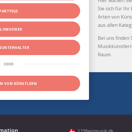
Hier wählen Sie
Sie sich für Ih
PARTYDJS
Arten von Küns
aus allen Kate
LOMUSIKER
Bei uns finden 
Musikkünstlern
INUNTERHALTER
Raum.
ODER
EN VON KÜNSTLERN
rmation
123festmusik.dk