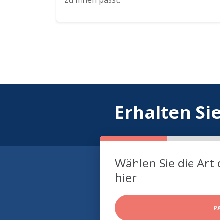
zu Ihnen passt.
Erhalten Si
Wählen Sie die Art 
hier
P