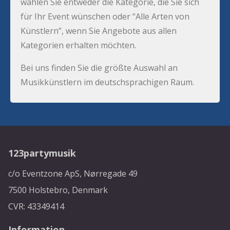
wählen Sie entweder die Kategorie, die Sie sich
für Ihr Event wünschen oder “Alle Arten von
Künstlern”, wenn Sie Angebote aus allen
Kategorien erhalten möchten.
Bei uns finden Sie die größte Auswahl an
Musikkünstlern im deutschsprachigen Raum.
123partymusik
c/o Eventzone ApS, Nørregade 49
7500 Holstebro, Denmark
CVR: 43349414
Information