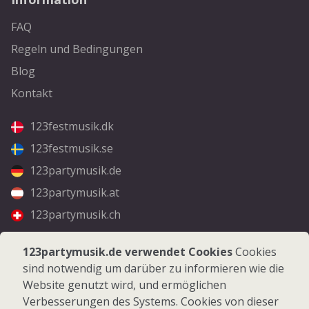
FAQ
Regeln und Bedingungen
Blog
Kontakt
123festmusik.dk
123festmusik.se
123partymusik.de
123partymusik.at
123partymusik.ch
Folgen Sie uns
123partymusik.de verwendet Cookies
Cookies
sind notwendig um darüber zu informieren wie die
Facebook
Website genutzt wird, und ermöglichen
Instagram
Verbesserungen des Systems. Cookies von dieser