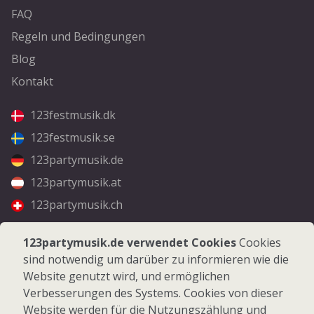
FAQ
Regeln und Bedingungen
Blog
Kontakt
123festmusik.dk
123festmusik.se
123partymusik.de
123partymusik.at
123partymusik.ch
Folgen Sie uns
123partymusik.de verwendet Cookies
Cookies
sind notwendig um darüber zu informieren wie die
Facebook
Website genutzt wird, und ermöglichen
Instagram
Verbesserungen des Systems. Cookies von dieser
Website werden für die Nutzungszählung und