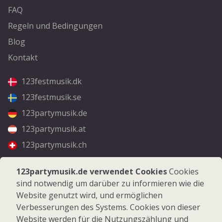
FAQ
Regeln und Bedingungen
Blog
Kontakt
123festmusik.dk
123festmusik.se
123partymusik.de
123partymusik.at
123partymusik.ch
Folgen Sie uns
123partymusik.de verwendet Cookies
Cookies
sind notwendig um darüber zu informieren wie die
Facebook
Website genutzt wird, und ermöglichen
Instagram
Verbesserungen des Systems. Cookies von dieser
Website werden für die Nutzungszählung und