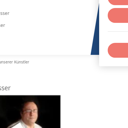
sser
ser
nserer Künstler
sser