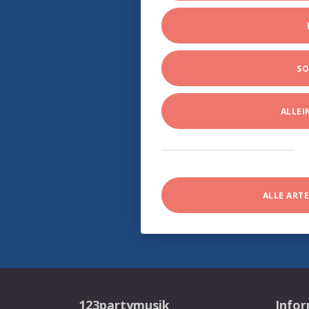
SO
ALLE
ALLE ART
123partymusik
Info