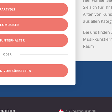
Hier wählen Sie
Sie sich für Ih
PARTYDJS
Arten von Küns
aus allen Kate
LOMUSIKER
Bei uns finden 
Musikkünstlern
INUNTERHALTER
Raum.
ODER
EN VON KÜNSTLERN
rmation
123festmusik.dk