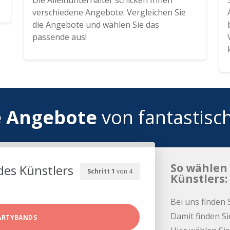
Die Alleinunterhalter schicken Ihnen
verschiedene Angebote. Vergleichen Sie
die Angebote und wählen Sie das
passende aus!
e Angebote
von fantastisc
So wählen 
des Künstlers
Schritt 1
von 4
Künstlers:
Bei uns finden 
Damit finden Si
ARTYBANDS