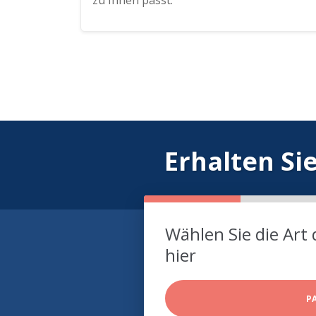
zu Ihnen passt.
Erhalten Si
Wählen Sie die Art 
hier
P