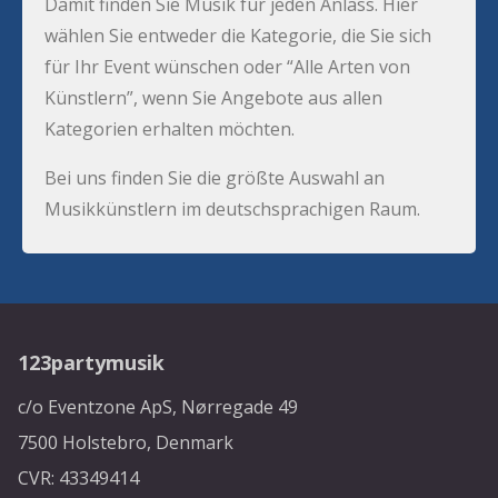
Damit finden Sie Musik für jeden Anlass. Hier
wählen Sie entweder die Kategorie, die Sie sich
für Ihr Event wünschen oder “Alle Arten von
Künstlern”, wenn Sie Angebote aus allen
Kategorien erhalten möchten.
Bei uns finden Sie die größte Auswahl an
Musikkünstlern im deutschsprachigen Raum.
123partymusik
c/o Eventzone ApS, Nørregade 49
7500 Holstebro, Denmark
CVR: 43349414