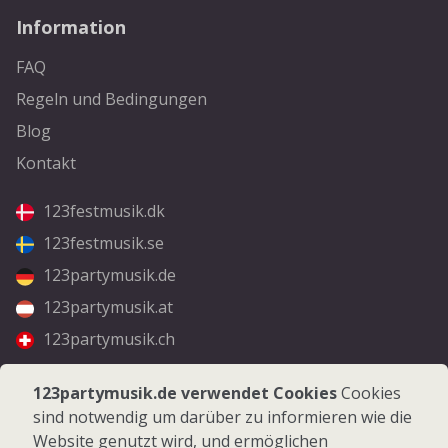
Information
FAQ
Regeln und Bedingungen
Blog
Kontakt
123festmusik.dk
123festmusik.se
123partymusik.de
123partymusik.at
123partymusik.ch
Folgen Sie uns
123partymusik.de verwendet Cookies
Cookies
sind notwendig um darüber zu informieren wie die
Facebook
Website genutzt wird, und ermöglichen