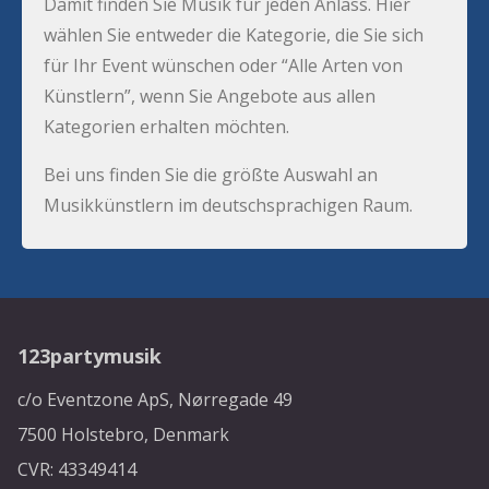
Damit finden Sie Musik für jeden Anlass. Hier
wählen Sie entweder die Kategorie, die Sie sich
für Ihr Event wünschen oder “Alle Arten von
Künstlern”, wenn Sie Angebote aus allen
Kategorien erhalten möchten.
Bei uns finden Sie die größte Auswahl an
Musikkünstlern im deutschsprachigen Raum.
123partymusik
c/o Eventzone ApS, Nørregade 49
7500 Holstebro, Denmark
CVR: 43349414