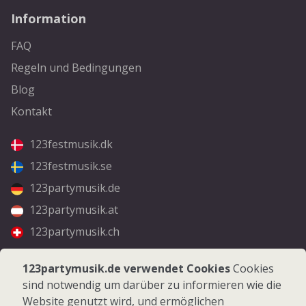
Information
FAQ
Regeln und Bedingungen
Blog
Kontakt
123festmusik.dk
123festmusik.se
123partymusik.de
123partymusik.at
123partymusik.ch
Folgen Sie uns
123partymusik.de verwendet Cookies
Cookies
sind notwendig um darüber zu informieren wie die
Facebook
Website genutzt wird, und ermöglichen