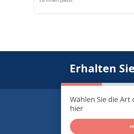
zu Ihnen passt.
Erhalten Si
Wählen Sie die Art 
hier
P