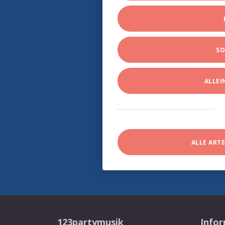
SO
ALLE
ALLE ART
123partymusik
Info