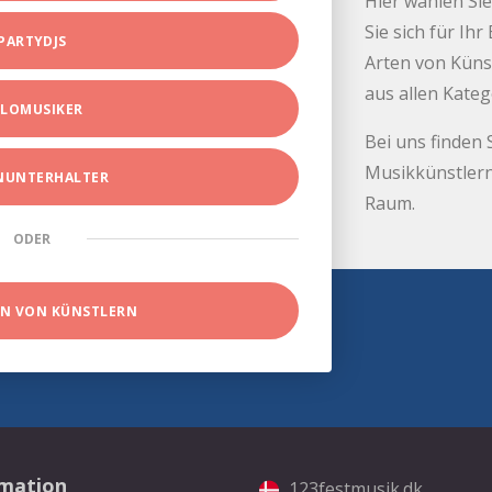
Hier wählen Sie
Sie sich für Ih
PARTYDJS
Arten von Küns
aus allen Kate
LOMUSIKER
Bei uns finden 
Musikkünstlern
INUNTERHALTER
Raum.
ODER
EN VON KÜNSTLERN
rmation
123festmusik.dk