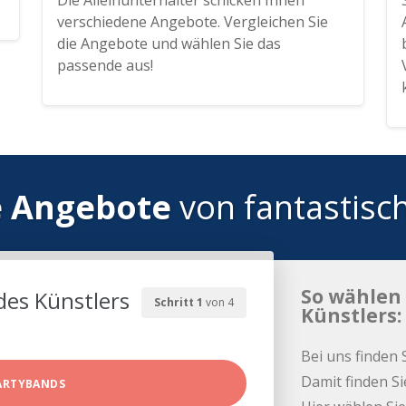
Die Alleinunterhalter schicken Ihnen
verschiedene Angebote. Vergleichen Sie
die Angebote und wählen Sie das
passende aus!
e Angebote
von fantastisc
So wählen 
des Künstlers
Schritt 1
von 4
Künstlers:
Bei uns finden 
Damit finden Si
ARTYBANDS