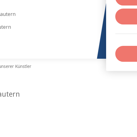
lautern
utern
nserer Künstler
autern