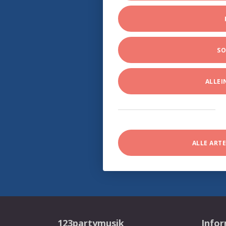
SO
ALLE
ALLE ART
123partymusik
Info