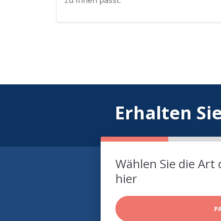
zu Ihnen passt.
Erhalten Si
Wählen Sie die Art 
hier
P