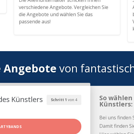
Die Alleinunterhalter schicken Ihnen
verschiedene Angebote. Vergleichen Sie
die Angebote und wählen Sie das
passende aus!
e Angebote
von fantastisc
So wählen 
des Künstlers
Schritt 1
von 4
Künstlers:
Bei uns finden 
Damit finden Si
ARTYBANDS