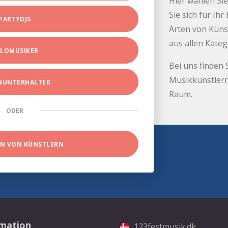
Hier wählen Sie
Sie sich für Ih
PARTYDJS
Arten von Küns
aus allen Kate
LOMUSIKER
Bei uns finden 
Musikkünstlern
INUNTERHALTER
Raum.
ODER
EN VON KÜNSTLERN
rmation
123festmusik.dk