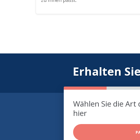
zu Ihnen passt.
Erhalten Si
Wählen Sie die Art 
hier
P