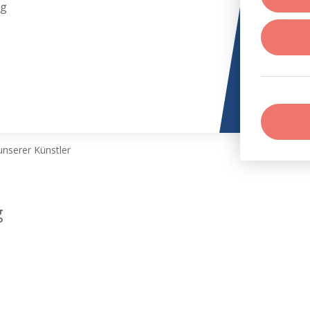
rg
nserer Künstler
g