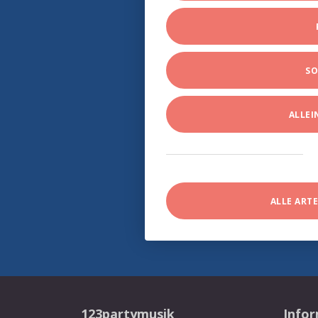
SO
ALLE
ALLE ART
123partymusik
Info