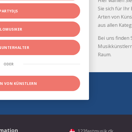
Hier wählen Sie
Sie sich für Ih
PARTYDJS
Arten von Küns
aus allen Kate
LOMUSIKER
Bei uns finden 
Musikkünstlern
INUNTERHALTER
Raum.
ODER
EN VON KÜNSTLERN
rmation
123festmusik.dk