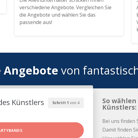
Die Alleinunterhalter schicken Ihnen
verschiedene Angebote. Vergleichen Sie
die Angebote und wählen Sie das
passende aus!
e Angebote
von fantastisc
So wählen 
des Künstlers
Schritt 1
von 4
Künstlers:
Bei uns finden 
Damit finden Si
ARTYBANDS